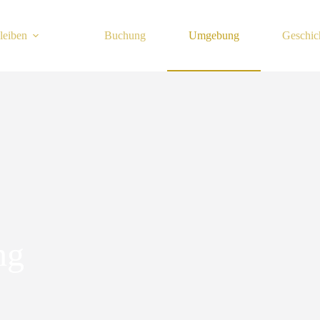
leiben
Buchung
Umgebung
Geschic
ng