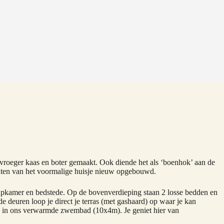
rd vroeger kaas en boter gemaakt. Ook diende het als ‘boenhok’ aan de
enten van het voormalige huisje nieuw opgebouwd.
aapkamer en bedstede. Op de bovenverdieping staan 2 losse bedden en
 deuren loop je direct je terras (met gashaard) op waar je kan
kt) in ons verwarmde zwembad (10x4m). Je geniet hier van