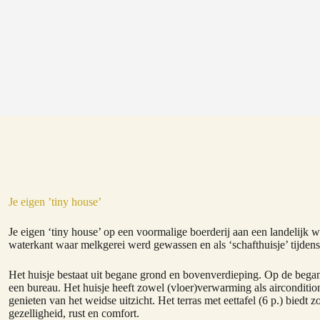
Je eigen ’tiny house’
Je eigen ‘tiny house’ op een voormalige boerderij aan een landelijk w
waterkant waar melkgerei werd gewassen en als ‘schafthuisje’ tijden
Het huisje bestaat uit begane grond en bovenverdieping. Op de began
een bureau. Het huisje heeft zowel (vloer)verwarming als airconditio
genieten van het weidse uitzicht. Het terras met eettafel (6 p.) bi
gezelligheid, rust en comfort.