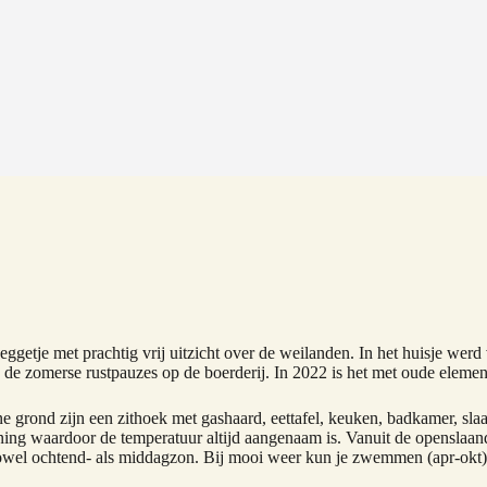
eggetje met prachtig vrij uitzicht over de weilanden. In het huisje we
s de zomerse rustpauzes op de boerderij. In 2022 is het met oude elem
e grond zijn een zithoek met gashaard, eettafel, keuken, badkamer, sl
ning waardoor de temperatuur altijd aangenaam is. Vanuit de openslaande
edt zowel ochtend- als middagzon. Bij mooi weer kun je zwemmen (apr-o