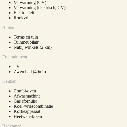
Verwarming (CV)
Verwarming (elektrisch, CV)
Elektriciteit
Rookvrij
Buiten
Terras en tuin
Tuinmeubilair
Nabij winkels (2 km)
Entertainment
TV
Zwembad (40m2)
Keuken
Combi-oven
Afwasmachine
Gas (fornuis)
Koel-/vriescombinatie
Koffieapparaat
Heetwaterkraan
Badkamer